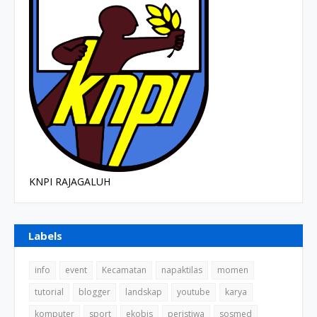
KNPI RAJAGALUH
Labels
info
event
Kecamatan
napaktilas
momen
tutorial
blogger
landskap
youtube
karya
komputer
sport
ekobis
peristiwa
sosmed