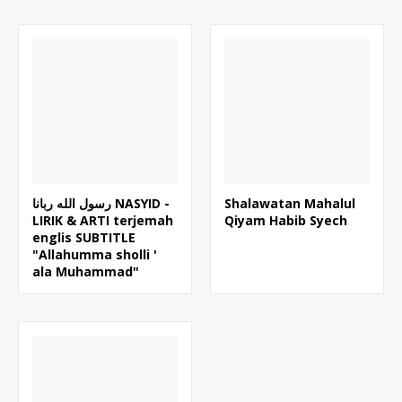
رسول الله ربانا NASYID -
Shalawatan Mahalul
LIRIK & ARTI terjemah
Qiyam Habib Syech
englis SUBTITLE
"Allahumma sholli '
ala Muhammad"