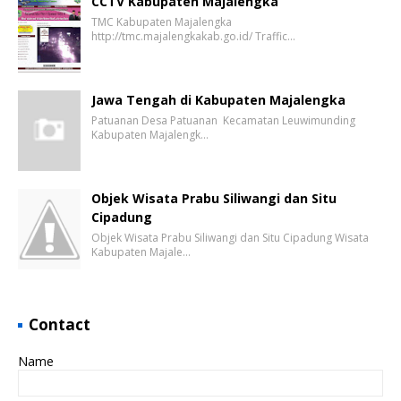
CCTV Kabupaten Majalengka
TMC Kabupaten Majalengka
http://tmc.majalengkakab.go.id/ Traffic…
Jawa Tengah di Kabupaten Majalengka
Patuanan Desa Patuanan Kecamatan Leuwimunding
Kabupaten Majalengk…
Objek Wisata Prabu Siliwangi dan Situ
Cipadung
Objek Wisata Prabu Siliwangi dan Situ Cipadung Wisata
Kabupaten Majale…
Contact
Name