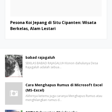
Pesona Koi Jepang di Situ Cipanten: Wisata
Berkelas, Alam Lestari
babad rajagaluh
SEKILAS BABAD RAJAGALUH Konon dahulunya Desa
Rajagaluh adalah sebua…
Cara Menghapus Rumus di Microsoft Excel
(MS-Excel)
Akhirnya ketemu juga caranya Menghapus Rumus atau
menghilangkan rumus d…