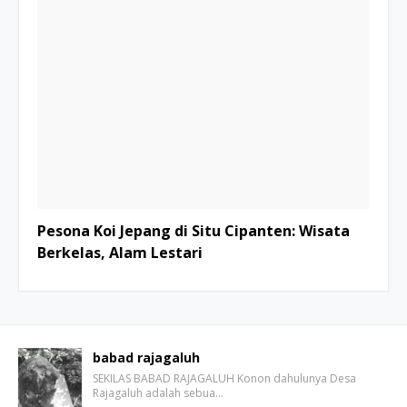
Pesona Koi Jepang di Situ Cipanten: Wisata
Berkelas, Alam Lestari
babad rajagaluh
SEKILAS BABAD RAJAGALUH Konon dahulunya Desa
Rajagaluh adalah sebua…