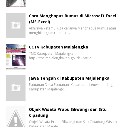
Cara Menghapus Rumus di Microsoft Excel
(MS-Excel)
Akhirnya ketemu juga caranya Menghapus Rumus atau
menghilangkan rumus d…
CCTV Kabupaten Majalengka
TMC Kabupaten Majalengka
http://tmc.majalengkakab.go.id/ Traffic…
Jawa Tengah di Kabupaten Majalengka
Patuanan Desa Patuanan Kecamatan Leuwimunding
Kabupaten Majalengk…
Objek Wisata Prabu Siliwangi dan Situ
Cipadung
Objek Wisata Prabu Siliwangi dan Situ Cipadung Wisata
Kabupaten Majale…