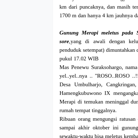
km dari puncaknya, dan masih ter
1700 m dan hanya 4 km jauhnya da
Gunung Merapi meletus pada Se
sore
,yang di awali dengan kel
penduduk setempat) dimuntahkan d
pukul 17.02 WIB
Mas Penewu Suraksohargo, nama 
yel..yel..nya .. "ROSO..ROSO ..!
Desa Umbulharjo, Cangkringan
Hamengkubuwono IX mengangkat
Merapi di temukan meninggal duni
rumah tempat tinggalnya.
Ribuan orang mengungsi ratusan o
sampai akhir oktober ini gunun
sewaktu-waktu bisa meletus kemba