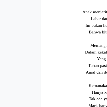
Anak menjerit
Lahar da
Ini bukan h
Bahwa kit
Memang, b
Dalam kekal
Yang 
Tuhan past
Amal dan do
Kemanakah
Hanya k
Tak ada y
Mari, han