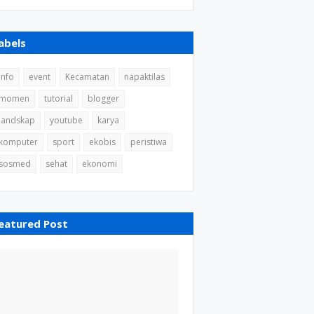
abels
info
event
Kecamatan
napaktilas
momen
tutorial
blogger
landskap
youtube
karya
komputer
sport
ekobis
peristiwa
sosmed
sehat
ekonomi
eatured Post