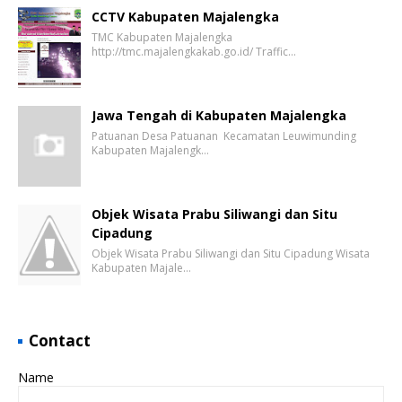
CCTV Kabupaten Majalengka
TMC Kabupaten Majalengka
http://tmc.majalengkakab.go.id/ Traffic…
Jawa Tengah di Kabupaten Majalengka
Patuanan Desa Patuanan Kecamatan Leuwimunding
Kabupaten Majalengk…
Objek Wisata Prabu Siliwangi dan Situ
Cipadung
Objek Wisata Prabu Siliwangi dan Situ Cipadung Wisata
Kabupaten Majale…
Contact
Name