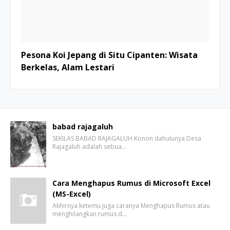
Pesona Koi Jepang di Situ Cipanten: Wisata
Berkelas, Alam Lestari
babad rajagaluh
SEKILAS BABAD RAJAGALUH Konon dahulunya Desa
Rajagaluh adalah sebua…
Cara Menghapus Rumus di Microsoft Excel
(MS-Excel)
Akhirnya ketemu juga caranya Menghapus Rumus atau
menghilangkan rumus d…