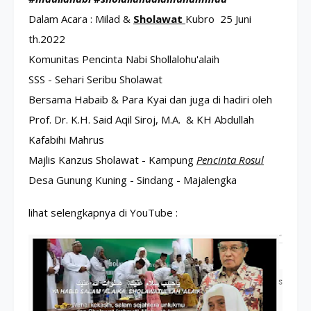
Dalam Acara : Milad & 
Sholawat 
Kubro  25 Juni 
th.2022

Komunitas Pencinta Nabi Shollalohu'alaih

SSS - Sehari Seribu Sholawat

Bersama Habaib & Para Kyai 
dan juga di hadiri oleh 
Prof. Dr. K.H. Said Aqil Siroj, M.A.  & KH Abdullah 
Kafabihi Mahrus
Majlis Kanzus Sholawat - Kampung 
Pencinta Rosul
Desa Gunung Kuning - Sindang - Majalengka
lihat selengkapnya di YouTube : 