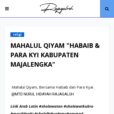
religi
MAHALUL QIYAM "HABAIB &
PARA KYI KABUPATEN
MAJALENGKA"
Mahalul Qiyam, Bersama Habaib dan Para Kyai  
@MTD NURUL HIDAYAH RAJAGALUH
Lirik Arab Latin 
#sholawatan
#sholawatkubro
#maulidnabi
#sholallahualamuhammad